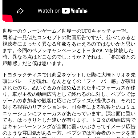
世界一のクレーンゲーム／世界一のUFOキャッチャー™。
両者は一見似たコンセプトの動画広告ですが、並べてみると
視聴者にまったく異なる印象をあたえるのではないかと思い
ます。今回のペプシキャンペーンとトヨタのCMを比較した
時、異なる点はどこなのでしょうか？それは、「参加者との
距離感」だと僕は思います。
トヨタラクティスでは商品をゲットした際に大橋トリオを先
頭にパレードが現れ、なんとなくの「フィーバー感」が演出
されたのち、ぬいぐるみが詰め込まれた車にフォーカスが移
り、車が主役の動画広告として終わるのに対し、ペプシでは
ゲームの参加者や観客に応じたプライズが提供され、それに
対する観客のリアクションや、司会者による観客とのコミュ
ニケーションにフォーカスがあたっています。演出面に置い
ても、はっきりとした違いが有ります。トヨタの動画広告で
はキャンペーンソングが全面に覆いかぶさってイメージ広告
のような雰囲気がある一方、ペプシでは司会者のトークを聞