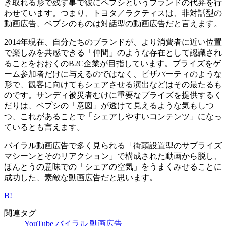
き取れる形で残す事で彼にペプシというブランドの代弁を行
わせています。つまり、トヨタ／ラクティスは、非対話型の
動画広告、ペプシのものは対話型の動画広告だと言えます。
2014年現在、自分たちのブランドが、より消費者に近い位置
で楽しみを共感できる「仲間」のような存在として認識され
ることをおおくのB2C企業が目指しています。プライズをゲ
ーム参加者だけに与えるのではなく、ピザパーティのような
形で、観客に向けてもシェアさせる演出などはその最たるも
のです。サンディ被災者むけに重要なプライズを提供するく
だりは、ペプシの「意図」が透けて見えるような気もしつ
つ、これがあることで「シェアしやすいコンテンツ」になっ
ているとも言えます。
バイラル動画広告で多く見られる「街頭設置型のサプライズ
マシーンとそのリアクション」で構成された動画から脱し、
ほんとうの意味での「シェアの空気」をうまくみせることに
成功した、素敵な動画広告だと思います。
B!
関連タグ
YouTube
バイラル
動画広告