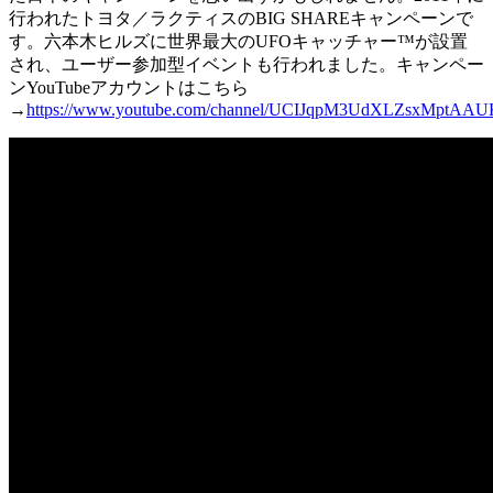
行われたトヨタ／ラクティスのBIG SHAREキャンペーンで
す。六本木ヒルズに世界最大のUFOキャッチャー™が設置
され、ユーザー参加型イベントも行われました。キャンペー
ンYouTubeアカウントはこちら
→
https://www.youtube.com/channel/UCIJqpM3UdXLZsxMptAA