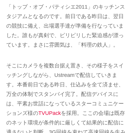
「トップ・オブ・パティシエ2011」のキッチンス
タジアムとなるのです。前日である昨日は、翌日
の競技に備え、出場選手達が準備を行なっていま
した。誰もが真剣で、ピリピリした緊迫感が漂っ
ています。まさに雰囲気は、「料理の鉄人」。
そこにカメラを複数台据え置き、その様子をスイ
ッチングしながら、Ustreamで配信していきま
す。本番前日である昨日、仕込みを全て済ませ、
万全の体制でスタンバイ完了。配信デバイスに
は、平素お世話になっているスターコミュニケー
ションズ様の
TVUPack
を採用。ここの会場は既存
のネット環境が条件的に厳しくて結果的に配信に
適さないと判断。3G回線を束ねて高速回線を生み