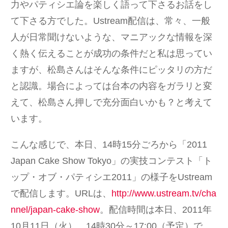
力やパティシエ論を楽しく語って下さるお話をし
て下さる方でした。Ustream配信は、常々、一般
人が日常聞けないような、マニアックな情報を深
く熱く伝えることが成功の条件だと私は思ってい
ますが、松島さんはそんな条件にピッタリの方だ
と認識。場合によっては台本の内容をガラリと変
えて、松島さん押しで充分面白いかも？と考えて
います。
こんな感じで、本日、14時15分ごろから「2011
Japan Cake Show Tokyo」の実技コンテスト「ト
ップ・オブ・パティシエ2011」の様子をUstream
で配信します。URLは、
http://www.ustream.tv/cha
nnel/japan-cake-show
。配信時間は本日、2011年
10月11日（火） 14時30分～17:00（予定）で