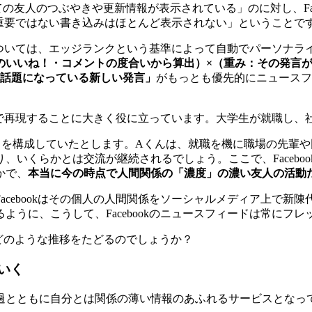
の友人のつぶやきや更新情報が表示されている」のに対し、Fac
人の重要ではない書き込みはほとんど表示されない」ということで
表示については、エッジランクという基準によって自動でパーソナ
のいいね！・コメントの度合いから算出）×（重み：その発言が
話題になっている新しい発言」
がもっとも優先的にニュースフ
ok上で再現することに大きく役に立っています。大学生が就職し
ながりを構成していたとします。Aくんは、就職を機に職場の先
くらかとは交流が継続されるでしょう。ここで、Facebookは
かで、
本当に今の時点で人間関係の「濃度」の濃い友人の活動
acebookはその個人の人間関係をソーシャルメディア上で新
ように、こうして、Facebookのニュースフィードは常にフ
どのような推移をたどるのでしょうか？
いく
過とともに自分とは関係の薄い情報のあふれるサービスとなっ