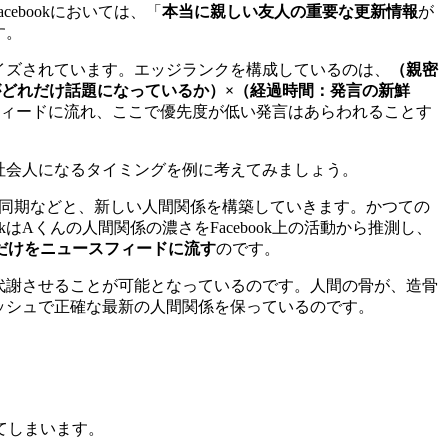
ebookにおいては、「
本当に親しい友人の重要な更新情報
が
す。
ライズされています。エッジランクを構成しているのは、
（親密
どれだけ話題になっているか）×（経過時間：発言の新鮮
ィードに流れ、ここで優先度が低い発言はあらわれることす
、社会人になるタイミングを例に考えてみましょう。
輩や同期などと、新しい人間関係を構築していきます。かつての
Aくんの人間関係の濃さをFacebook上の活動から推測し、
だけをニュースフィードに流す
のです。
陳代謝させることが可能となっているのです。人間の骨が、造骨
レッシュで正確な最新の人間関係を保っているのです。
てしまいます。