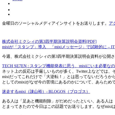
金曜日のソーシャルメディアインサイトをお送りします。
ア
株式会社ミクシィの第3四半期決算説明会資料[PDF]
mixiが「スタンプ」導入 「mixiメッセージ」で試験的に – ITm
今週、株式会社ミクシィの第3四半期決算説明会資料が公開さ
TECH SE7EN : スタンプ機能発表に思う、mixiにいま必要
ネット上の反応は手厳しいものが多く、Twitter上などで
mixiだってこれだけで「大逆転！」とは思ってないだろう
としてのmixiがなぜ今の苦境にあるのかについて、あらた
迷走するmixi（諌山裕）- BLOGOS（ブロゴス）
ある人は「足あと機能削除」がだめだったといい、ある人は「F
とまってきたので今日はこの話題でお送りします。なぜmixi