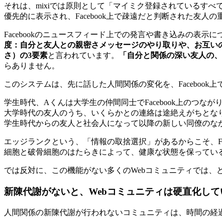
それは、mixiでは原則として「マイミク登録されているすべて
優先的に表示され、Facebook上で疎遠だと判断された友
Facebookのニュースフィード上での発言や書き込みの
度：自分と友人との親密さメッセージのやり取りや、お互い
さ）の3要素
と言われています。
「自分と関係の深い友人の、
らありません。
このシステムは、先に話した人間関係の変化を、Facebo
学生時代、Aくんは大学生の仲間同士でFacebook上のつ
大学時代の友人のうち、いくらかとの連絡は途絶えがちとなり、い
学生時代からの友人と社会人になって以降の新しい同僚のな
エッジランクという、「情報の取捨選択」があるからこそ、F
細胞と破骨細胞のはたらきによって、健康な状態を保っている
では反対に、この機能がない多くのWebコミュニティでは、
新陳代謝がないと、Webコミュニティは硬直化して
人間関係の新陳代謝が行われないコミュニティは、時間の経