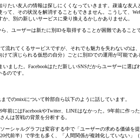
知りたい友人の情報は探しにくくなっていきます。疎遠な友人
使って、その状況を解消することもできません。こうして、We
おすか、別の新しいサービスに乗り換えるかしかありません。
から、ユーザーは新たに別IDを取得することが困難であることで
イートが全て流れてくるサービスですが、それでも魅力を失わないの
向けて演じられる仮想の自分）ごとに別IDでの運用が可能であ
してしまいました。Facebookはただ新しいSNSだからユーザ
いるのです。
れまでのmixiについて幹部自ら以下のように話しています。
にはFacebookやTwitter、LINEはなかった。9年前
さんは苦戦の背景を分析する。
ソーシャルグラフは変容する中で「ユーザーの求める価値を提
～20代前半）で学生も多く、「人間関係が複雑化していない」