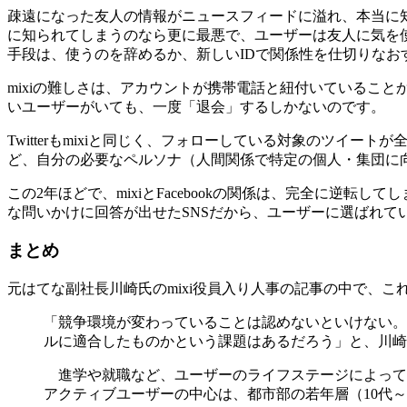
疎遠になった友人の情報がニュースフィードに溢れ、本当に
に知られてしまうのなら更に最悪で、ユーザーは友人に気を
手段は、使うのを辞めるか、新しいIDで関係性を仕切りな
mixiの難しさは、アカウントが携帯電話と紐付いていること
いユーザーがいても、一度「退会」するしかないのです。
Twitterもmixiと同じく、フォローしている対象のツ
ど、自分の必要なペルソナ（人間関係で特定の個人・集団に
この2年ほどで、mixiとFacebookの関係は、完全に逆転
な問いかけに回答が出せたSNSだから、ユーザーに選ばれて
まとめ
元はてな副社長川崎氏のmixi役員入り人事の記事の中で、こ
「競争環境が変わっていることは認めないといけない。9年前
ルに適合したものかという課題はあるだろう」と、川崎
進学や就職など、ユーザーのライフステージによって
アクティブユーザーの中心は、都市部の若年層（10代