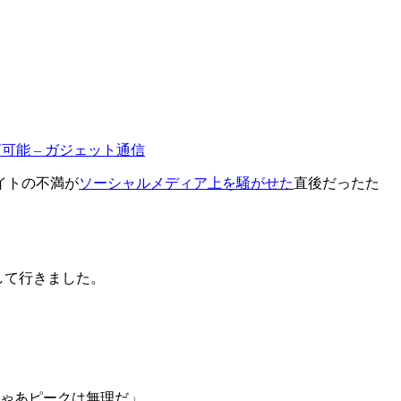
可能 – ガジェット通信
イトの不満が
ソーシャルメディア上を騒がせた
直後だったた
して行きました。
じゃあピークは無理だ」