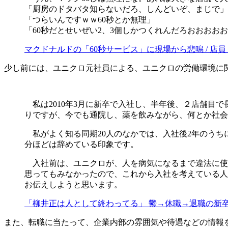
「厨房のドタバタ知らないだろ、しんどいぞ、まじで」
「つらいんですｗｗ60秒とか無理」
「60秒だとせいぜい2、3個しかつくれんだろおおおお
マクドナルドの「60秒サービス」に現場から悲鳴 / 店員
少し前には、ユニクロ元社員による、ユニクロの労働環境に
私は2010年3月に新卒で入社し、半年後、２店舗目
りですが、今でも通院し、薬を飲みながら、何とか社会
私がよく知る同期20人のなかでは、入社後2年のうち
分ほどは辞めている印象です。
入社前は、ユニクロが、人を病気になるまで違法に使い
思ってもみなかったので、これから入社を考えている人
お伝えしようと思います。
「柳井正は人として終わってる」 鬱→休職→退職の新卒社員
また、転職に当たって、企業内部の雰囲気や待遇などの情報