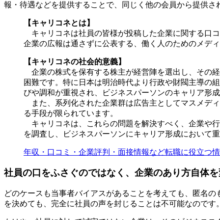
報・待遇などを提供することで、同じく他の会員から提供され
【キャリコネとは】
キャリコネは社員の皆様が投稿した企業に関する口コ
企業の広報は通さずに公表する、働く人のためのメディ
【キャリコネの社会的意義】
企業の株式を保有する株主が経営陣を選出し、その経
困難です。特に日本は明治時代より行政や財閥主導の組
びや調和が重視され、ビジネスパーソンのキャリア形成
また、系列化された企業群は広告主としてマスメディ
る手段が限られています。
キャリコネは、これらの問題を解決すべく、企業や行
を調査し、ビジネスパーソンにキャリア形成において重
年収・口コミ・企業評判・面接情報など転職に役立つ情報
社員の口をふさぐのではなく、企業のあり方自体を
どのケースも当事者バイアスがあることを考えても、匿名の
を決めても、完全に社員の声を封じることは不可能なのです