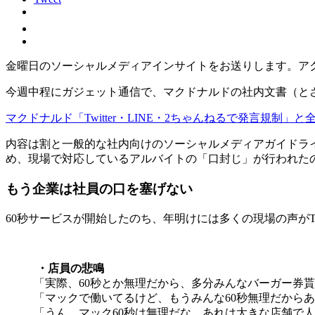
金曜日のソーシャルメディアインサイトをお送りします。ア
今週中程にガジェット通信で、マクドナルドの社内文書（と
マクドナルド「Twitter・LINE・2ちゃんねるで発言規制
内容は割と一般的な社内向けのソーシャルメディアガイドラ
め、現場で対応しているアルバイトの「口封じ」が行われた
もう企業は社員の口を塞げない
60秒サービスが開始したのち、年明けには多くの現場の声がT
・店員の悲鳴
「実際、60秒とか無理だから、多分みんなバーガー券貰
「マックで働いてるけど、もうみんな60秒無理だから
「うん、マック60秒は無理だな。あれは大きな店舗で