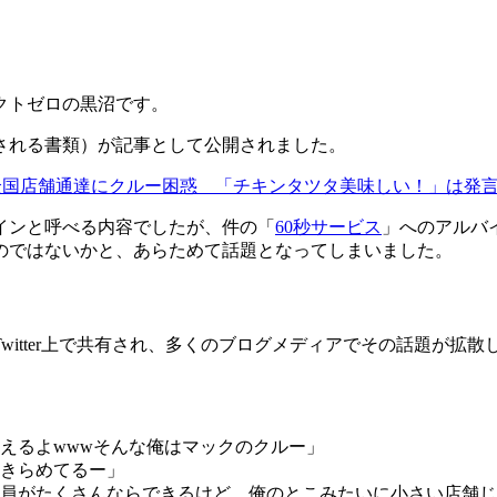
クトゼロの黒沼です。
される書類）が記事として公開されました。
」と全国店舗通達にクルー困惑 「チキンタツタ美味しい！」は発言
インと呼べる内容でしたが、件の「
60秒サービス
」へのアルバ
のではないかと、あらためて話題となってしまいました。
witter上で共有され、多くのブログメディアでその話題が拡散
えるよwwwそんな俺はマックのクルー」
あきらめてるー」
人員がたくさんならできるけど、俺のとこみたいに小さい店舗