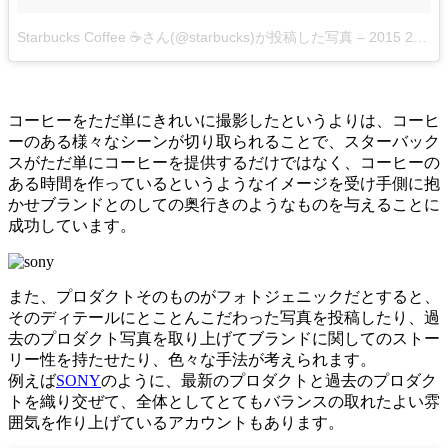
Starbucks Coffee ☕さん(@starbucks)が投稿した写真
–
2015 2月 22 8:26午前 PST
コーヒーをただ単にきれいに撮影したというよりは、コーヒ
ーのある様々なシーンが切り取られることで、スターバック
スがただ単にコーヒーを提供するだけではなく、コーヒーの
ある時間を作っているというようなイメージを受け手側に抱
かせブランドとのしての奥行きのようなものを与えることに
成功しています。
また、プロダクトそのものがフォトジェニックだとすると、
そのディテールにとことんこだわった写真を投稿したり、過
去のプロダクト写真を取り上げてブランドに関してのストー
リー性を持たせたり、色々な手法が考えられます。
例えば
SONY
のように、最新のプロダクトと過去のプロダク
トを織り交ぜて、全体としてとてもバランスの取れたよい雰
囲気を作り上げているアカウントもあります。