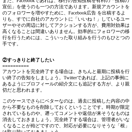
また、Facebookであれば、移行の告知投稿を有料の「投稿の
宣伝」を使うのも一つの方法であります。新規アカウントを
のフォロワーを増やすために、Facebook広告 を出稿するよ
りも、すでに自社のアカウントに「いいね！」しているユー
ザーやその周辺に対してアクションする方が、費用対効果は
高くなることは間違いありません。効率的にフォロワーの移
行を行うためには、こういった取り組みを行うのもひとつの
手です。
②すっきりと終了したい
==========
アカウントを完全終了する場合は、きちんと最期に投稿を行
い終了の告知をしましょう。Twitterであれば、上記の事例に
あるようにプロフィールの紹介文にも追記する方が、より親
切だと思われます。
このケースでさらにベターなのは、過去に投稿した内容の中
から不要なものを削除しておくということです。時期が限定
されているものや、遡ってコメントや返信が来そうなものは
消去しておきましょう。完全終了する場合は、管理者がいな
くなることが殆どですので、対応が必要になりそうな「根」
は取り除いておきましょう。