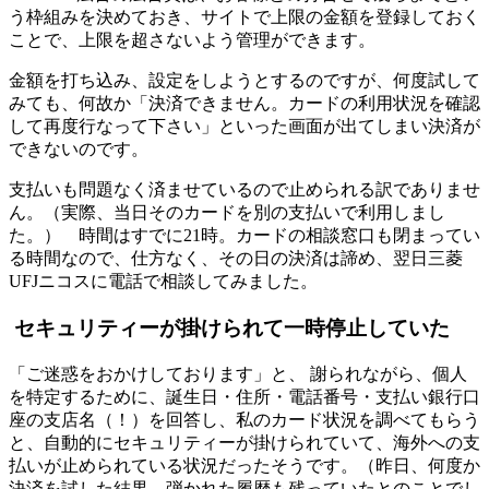
う枠組みを決めておき、サイトで上限の金額を登録しておく
ことで、上限を超さないよう管理ができます。
金額を打ち込み、設定をしようとするのですが、何度試して
みても、何故か「決済できません。カードの利用状況を確認
して再度行なって下さい」といった画面が出てしまい決済が
できないのです。
支払いも問題なく済ませているので止められる訳でありませ
ん。（実際、当日そのカードを別の支払いで利用しまし
た。） 時間はすでに21時。カードの相談窓口も閉まってい
る時間なので、仕方なく、その日の決済は諦め、翌日三菱
UFJニコスに電話で相談してみました。
セキュリティーが掛けられて一時停止していた
「ご迷惑をおかけしております」と、 謝られながら、個人
を特定するために、誕生日・住所・電話番号・支払い銀行口
座の支店名（！）を回答し、私のカード状況を調べてもらう
と、自動的にセキュリティーが掛けられていて、海外への支
払いが止められている状況だったそうです。（昨日、何度か
決済を試した結果、弾かれた履歴も残っていたとのことでし