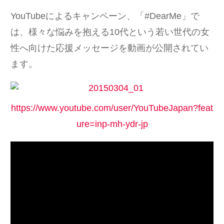
YouTubeによるキャンペーン、「#DearMe」で
は、様々な悩みを抱える10代という若い世代の女
性へ向けた応援メッセージを動画が公開されてい
ます。
https://www.youtube.com/user/YouTubeJapan?feat
ure=inp-mh-ydr-jp