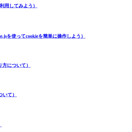
を利用してみよう）
kie.jsを使ってcookieを簡単に操作しよう）
作り方について）
について）
）