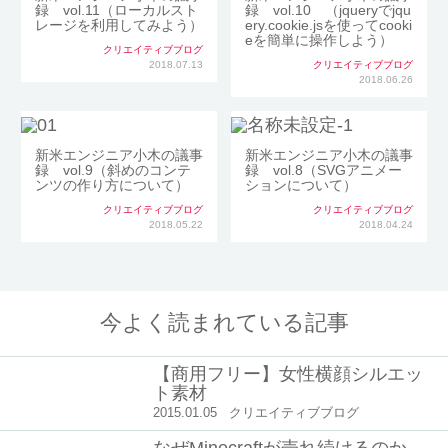
録 vol.11（ローカルスト
録 vol.10 （jqueryでjqu
レージを利用してみよう）
ery.cookie.jsを使ってcooki
eを簡単に操作しよう）
クリエイティブブログ
2018.07.13
クリエイティブブログ
2018.06.26
新米エンジニア小木の議事
新米エンジニア小木の議事
録 vol.9（斜めのコンテ
録 vol.8（SVGアニメー
ンツの作り方について）
ションについて）
クリエイティブブログ
クリエイティブブログ
2018.05.22
2018.04.24
今よく読まれている記事
【商用フリー】女性横顔シルエッ
ト素材
2015.01.05
クリエイティブブログ