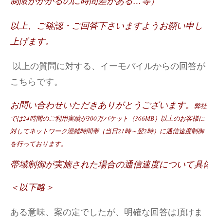
制限がかかるのに時間差がある…等）
以上、ご確認・ご回答下さいますようお願い申し
上げます。
以上の質問に対する、イーモバイルからの回答が
こちらです。
お問い合わせいただきありがとうございます。
弊社
では24時間のご利用実績が
300万パケット（366MB）以上のお客様に
対して
ネットワーク混雑時間帯（当日21時～翌2時）に
通信速度制御
を行っております。
帯域制御が実施された場合の通信速度について
具体
＜以下略＞
ある意味、案の定でしたが、明確な回答は頂けま