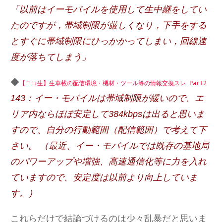
「以前はイーモバイルを使用して生中継をしてい
たのですが，帯域制限が厳しくなり，下手をする
とすぐに帯域制限にひっかかってしまい，回線速
度が落ちてしまう」
◆
【ニコ生】生車載の配信環境・機材・ツール等の情報交換スレ Part2
143：イー・モバイルは帯域制限が緩いので、エ
リア内ならほぼ安定して384kbpsは出ると思いま
すので、自分の行動範囲（配信範囲）で考えて下
さい。 （最近、イー・モバイルでは既存の基地局
のパワーアップや増強、高速通信化等に力を入れ
ていますので、安定度は以前より向上していま
す。）
これらだけで結論づけるのは少々乱暴だと思いま