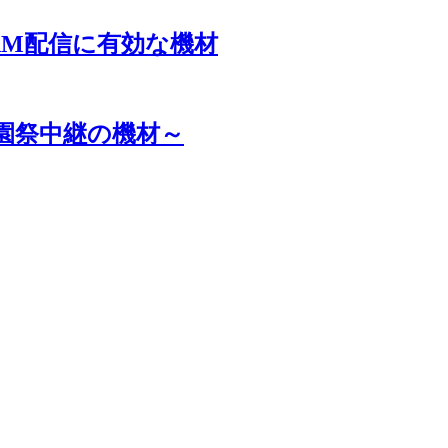
REAM配信に有効な機材
祇園祭中継の機材～