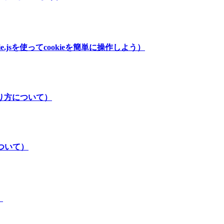
kie.jsを使ってcookieを簡単に操作しよう）
作り方について）
について）
）